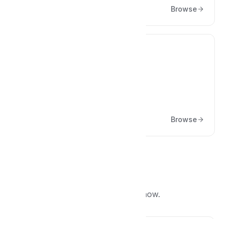
Browse
🖥️
Geliştiriciler İçin
Geliştiriciler için geliştirme notları
Browse
Popular articles
What other people are reading right now.