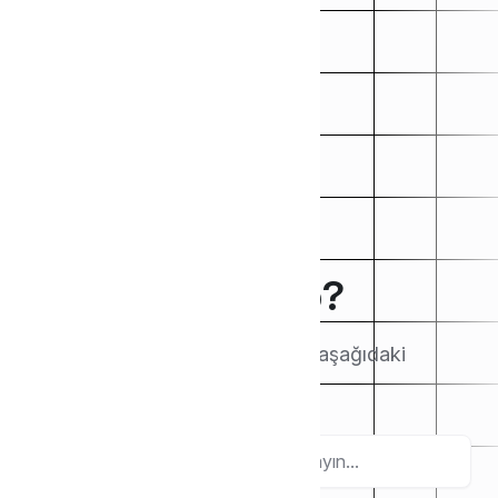
How can we help?
Makaleleri buradan arayın veya aşağıdaki
kategorilere göz atın.
Ara