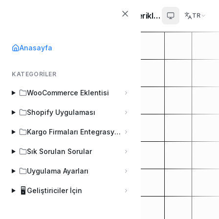
Kargo Entegratör Yardım İçerikleri
TR
Anasayfa
KATEGORILER
WooCommerce Eklentisi
Shopify Uygulaması
Kargo Firmaları Entegrasyon Yapılandırmaları
Sık Sorulan Sorular
Uygulama Ayarları
🖥️
Geliştiriciler İçin