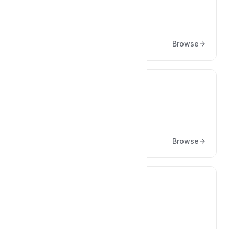
Kargo Firmaları Entegrasyon
Yapılandırmaları
Browse
📁
Sık Sorulan Sorular
Browse
📁
Uygulama Ayarları