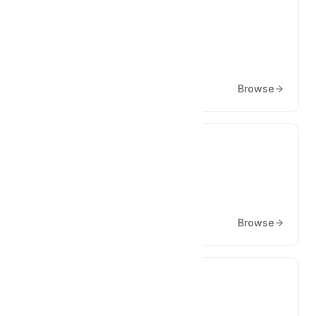
📁
WooCommerce Eklentisi
Browse
📁
Shopify Uygulaması
Browse
📁