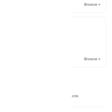
Browse
🖥️
Geliştiriciler İçin
Geliştiriciler için geliştirme notları
Browse
Popular articles
What other people are reading right now.