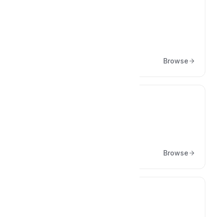
📁
WooCommerce Eklentisi
Browse
📁
Shopify Uygulaması
Browse
📁