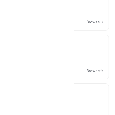
Kargo Firmaları Entegrasyon
Yapılandırmaları
Browse
📁
Sık Sorulan Sorular
Browse
📁
Uygulama Ayarları