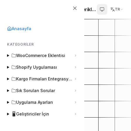
Kargo Entegratör Yardım İçerikleri
TR
Anasayfa
KATEGORILER
WooCommerce Eklentisi
Shopify Uygulaması
Kargo Firmaları Entegrasyon Yapılandırmaları
Sık Sorulan Sorular
Uygulama Ayarları
🖥️
Geliştiriciler İçin