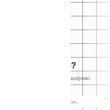
How can we help?
Makaleleri buradan arayın veya aşağıdaki
kategorilere göz atın.
Ara