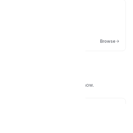
🔌
Durum / Araçlar
Browse
Popular articles
What other people are reading right now.
🪝
Hooklar ve Filterlar
Tahsilat E-postasını Özelleştirme
Bilgilendirme: Bu döküman geliştiriciler için uygundur.
Yardım için bizlerle iletişime geçebilirsiniz. POS