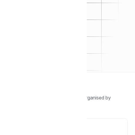
Browse by topic
Find guides, tutorials, and answers organised by
category.
🖐️