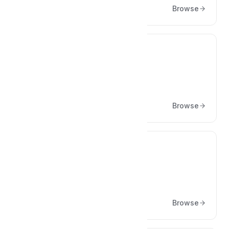
Browse
⚠️
Neden Hata Alıyorum?
Browse
🪝
Hooklar ve Filterlar
Browse