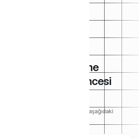
WordPress Ödeme
Eklentisi Satış Öncesi
Destek
Makaleleri buradan arayın veya aşağıdaki
kategorilere göz atın.