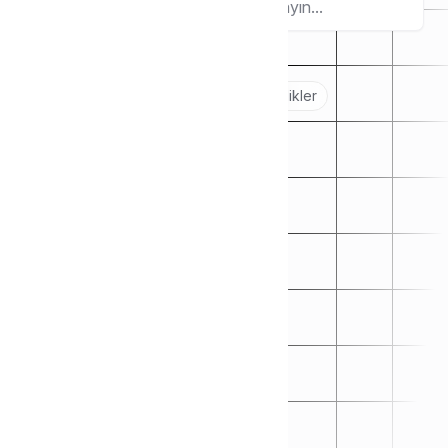
Ara
Popular topics:
Başlarken
🖐️
Sanal POS Yapılandırmaları
Özellikler
💳
✅