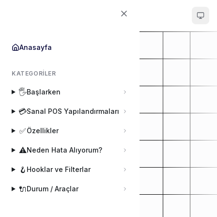
POS Entegrator
Anasayfa
KATEGORILER
🖐️
Başlarken
💳
Sanal POS Yapılandırmaları
✅
Özellikler
⚠️
Neden Hata Alıyorum?
🪝
Hooklar ve Filterlar
🔌
Durum / Araçlar