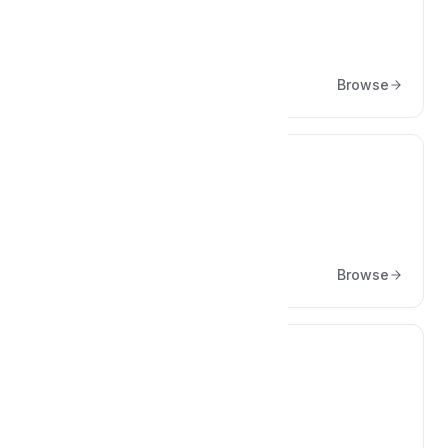
Başlarken
Browse
💳
Sanal POS Yapılandırmaları
Browse
✅
Özellikler