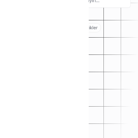
Ara
Popular topics:
Başlarken
🖐️
Sanal POS Yapılandırmaları
Özellikler
💳
✅