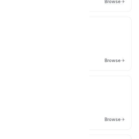
Browse
⚠️
Neden Hata Alıyorum?
Browse
🪝
Hooklar ve Filterlar
Browse