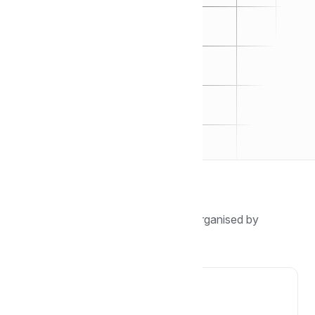
Browse by topic
Find guides, tutorials, and answers organised by
category.
🖐️