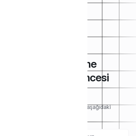
WordPress Ödeme
Eklentisi Satış Öncesi
Destek
Makaleleri buradan arayın veya aşağıdaki
kategorilere göz atın.