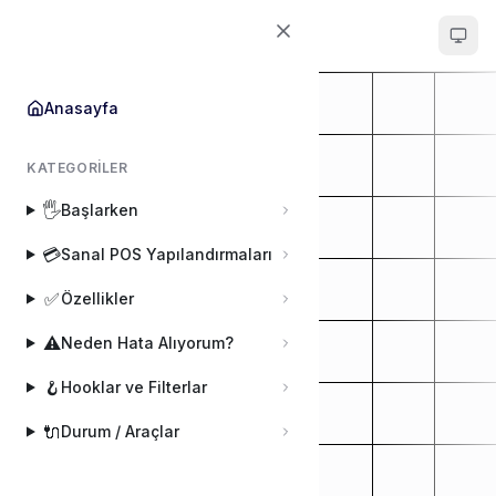
POS Entegrator
Anasayfa
KATEGORILER
🖐️
Başlarken
💳
Sanal POS Yapılandırmaları
✅
Özellikler
⚠️
Neden Hata Alıyorum?
🪝
Hooklar ve Filterlar
🔌
Durum / Araçlar