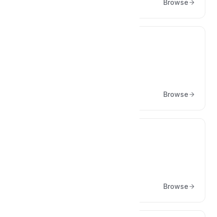
Browse
⚠️
Neden Hata Alıyorum?
Browse
🪝
Hooklar ve Filterlar
Browse