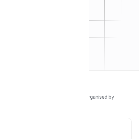
Browse by topic
Find guides, tutorials, and answers organised by
category.
🖐️