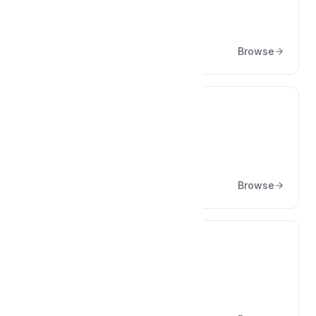
Başlarken
Browse
💳
Sanal POS Yapılandırmaları
Browse
✅
Özellikler