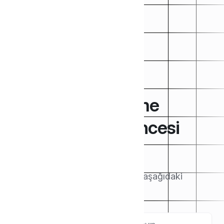
WordPress Ödeme
Eklentisi Satış Öncesi
Destek
Makaleleri buradan arayın veya aşağıdaki
kategorilere göz atın.