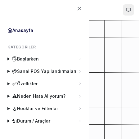
POS Entegrator
Anasayfa
KATEGORILER
🖐️
Başlarken
💳
Sanal POS Yapılandırmaları
✅
Özellikler
⚠️
Neden Hata Alıyorum?
🪝
Hooklar ve Filterlar
🔌
Durum / Araçlar