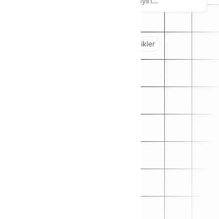
Ara
Popular topics:
Başlarken
🖐️
Sanal POS Yapılandırmaları
Özellikler
💳
✅