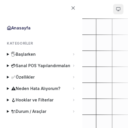
POS Entegrator
Anasayfa
KATEGORILER
🖐️
Başlarken
💳
Sanal POS Yapılandırmaları
✅
Özellikler
⚠️
Neden Hata Alıyorum?
🪝
Hooklar ve Filterlar
🔌
Durum / Araçlar