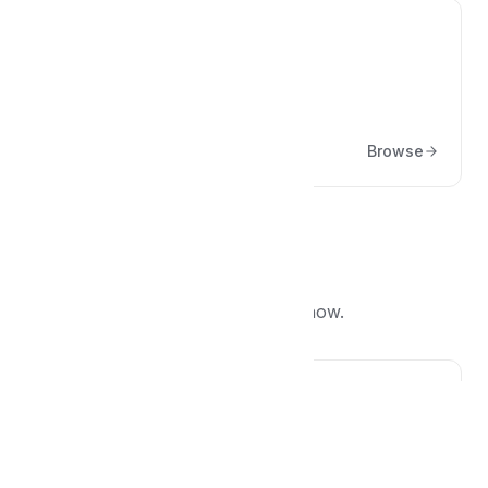
🔌
Durum / Araçlar
Browse
Popular articles
What other people are reading right now.
🪝
Hooklar ve Filterlar
Tahsilat E-postasını Özelleştirme
Bilgilendirme: Bu döküman geliştiriciler için uygundur.
Yardım için bizlerle iletişime geçebilirsiniz. POS