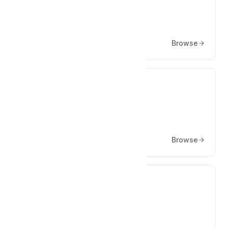
Başlarken
Browse
💳
Sanal POS Yapılandırmaları
Browse
✅
Özellikler