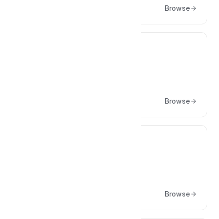
Browse
⚠️
Neden Hata Alıyorum?
Browse
🪝
Hooklar ve Filterlar
Browse