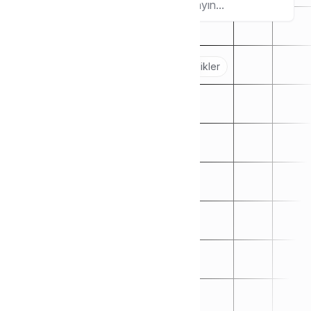
Ara
Popular topics:
Başlarken
🖐️
Sanal POS Yapılandırmaları
Özellikler
💳
✅