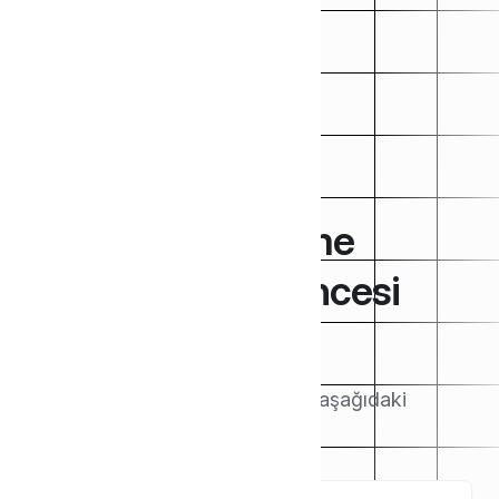
WordPress Ödeme
Eklentisi Satış Öncesi
Destek
Makaleleri buradan arayın veya aşağıdaki
kategorilere göz atın.