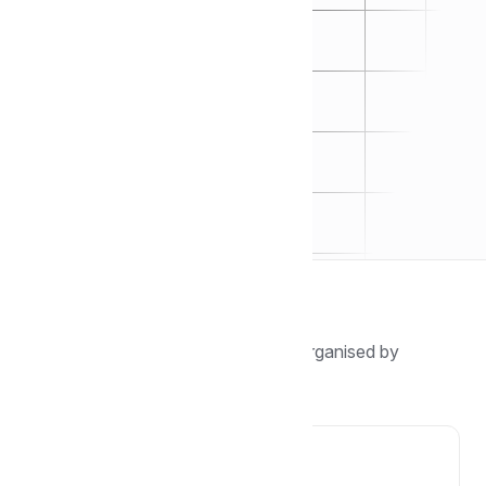
Browse by topic
Find guides, tutorials, and answers organised by
category.
🖐️